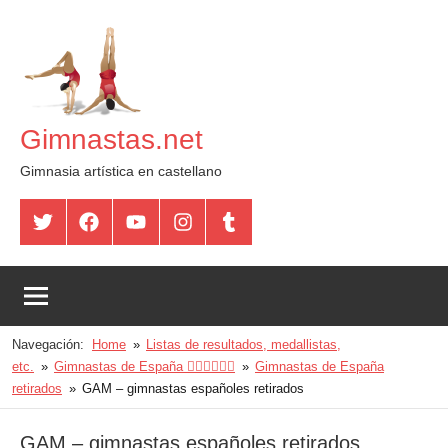
Saltar
al
contenido
Gimnastas.net
Gimnasia artística en castellano
Twitter
Facebook
YouTube
Instagram
Tumblr
Navegación:
Home
Listas de resultados, medallistas,
etc.
Gimnastas de España 🤸🏻‍♀️🤸🏽‍♂️
Gimnastas de España
retirados
GAM – gimnastas españoles retirados
GAM – gimnastas españoles retirados