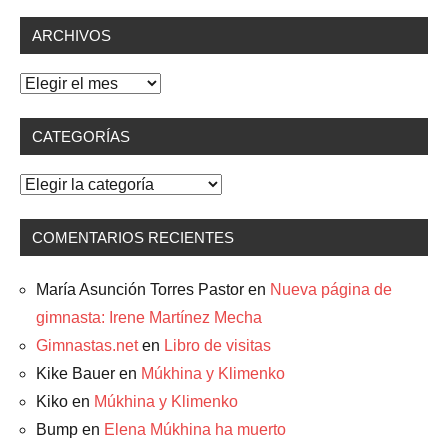
ARCHIVOS
Archivos
CATEGORÍAS
Categorías
COMENTARIOS RECIENTES
María Asunción Torres Pastor
en
Nueva página de
gimnasta: Irene Martínez Mecha
Gimnastas.net
en
Libro de visitas
Kike Bauer
en
Múkhina y Klimenko
Kiko
en
Múkhina y Klimenko
Bump
en
Elena Múkhina ha muerto