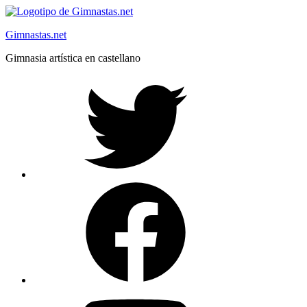
Saltar
al
Gimnastas.net
contenido
Gimnasia artística en castellano
Twitter
Facebook
YouTube