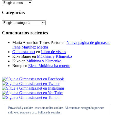
Archivos
Categorías
Categorías
Comentarios recientes
María Asunción Torres Pastor
en
Nueva página de gimnasta:
Irene Martínez Mecha
Gimnastas.net
en
Libro de visitas
Kike Bauer
en
Múkhina y Klimenko
Kiko
en
Múkhina y Klimenko
Bump
en
Elena Múkhina ha muerto
Política de privacidad
Privacidad y cookies: este sitio utiliza cookies. Al continuar navegando por este
Créditos
sitio web acepta su uso.
Política de cookies