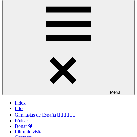
Menú
Index
Info
Gimnastas de España 🤸🏻‍♀️🤸🏽‍♂️
Pódcast
Donar 💖
Libro de visitas