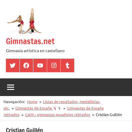
Saltar
al
contenido
Gimnastas.net
Gimnasia artística en castellano
Twitter
Facebook
YouTube
Instagram
Tumblr
Navegación:
Home
Listas de resultados, medallistas,
etc.
Gimnastas de España
Gimnastas de España
retirados
GAM – gimnastas españoles retirados
Cristian Guillén
Cristian Guillén