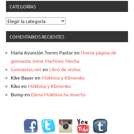
CATEGORÍAS
Categorías
COMENTARIOS RECIENTES
María Asunción Torres Pastor
en
Nueva página de
gimnasta: Irene Martínez Mecha
Gimnastas.net
en
Libro de visitas
Kike Bauer
en
Múkhina y Klimenko
Kiko
en
Múkhina y Klimenko
Bump
en
Elena Múkhina ha muerto