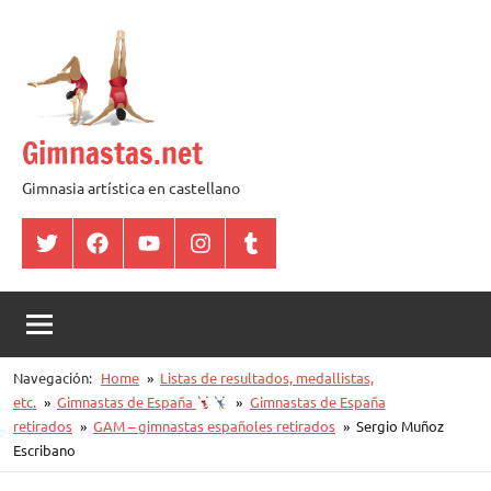
Saltar
al
contenido
Gimnastas.net
Gimnasia artística en castellano
Twitter
Facebook
YouTube
Instagram
Tumblr
Navegación:
Home
Listas de resultados, medallistas,
etc.
Gimnastas de España
Gimnastas de España
retirados
GAM – gimnastas españoles retirados
Sergio Muñoz
Escribano