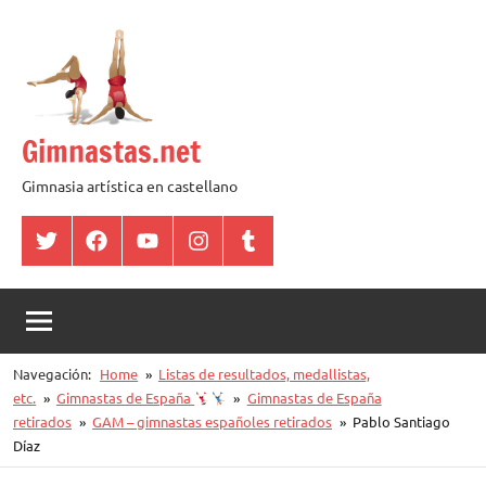
Saltar
al
contenido
Gimnastas.net
Gimnasia artística en castellano
Twitter
Facebook
YouTube
Instagram
Tumblr
Navegación:
Home
Listas de resultados, medallistas,
etc.
Gimnastas de España
Gimnastas de España
retirados
GAM – gimnastas españoles retirados
Pablo Santiago
Díaz