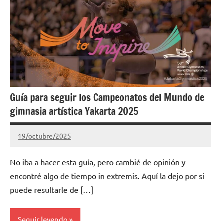
Guía para seguir los Campeonatos del Mundo de
gimnasia artística Yakarta 2025
19/octubre/2025
Gimnastas.net
No
hay
No iba a hacer esta guía, pero cambié de opinión y
comentarios
encontré algo de tiempo in extremis. Aquí la dejo por si
puede resultarle de […]
Seguir leyendo