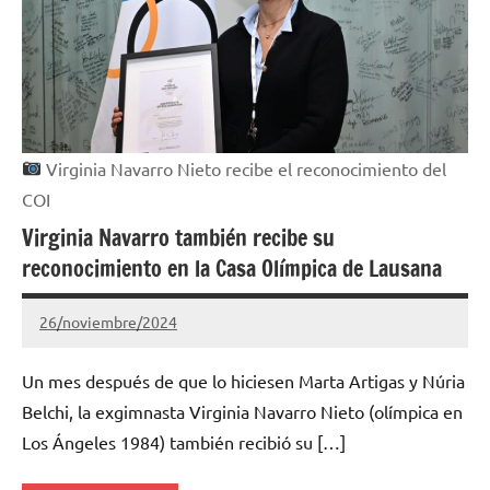
Virginia Navarro Nieto recibe el reconocimiento del
COI
Virginia Navarro también recibe su
reconocimiento en la Casa Olímpica de Lausana
26/noviembre/2024
Gimnastas.net
No
hay
Un mes después de que lo hiciesen Marta Artigas y Núria
comentarios
Belchi, la exgimnasta Virginia Navarro Nieto (olímpica en
Los Ángeles 1984) también recibió su […]