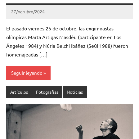
27/octubre/2024
Gimnastas.net
No
hay
El pasado viernes 25 de octubre, las exgimnastas
comentarios
olímpicas Marta Artigas Masdéu (participante en Los
Ángeles 1984) y Núria Belchi Ibáñez (Seúl 1988) fueron
homenajeadas […]
Seguir leyendo
Artículos
Fotografías
Noticias