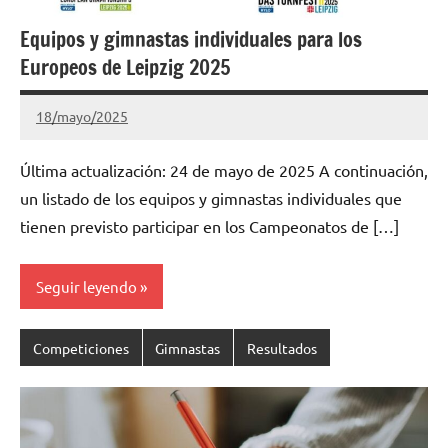
Equipos y gimnastas individuales para los
Europeos de Leipzig 2025
18/mayo/2025
Gimnastas.net
No
hay
Última actualización: 24 de mayo de 2025 A continuación,
comentarios
un listado de los equipos y gimnastas individuales que
tienen previsto participar en los Campeonatos de […]
Seguir leyendo
Competiciones
Gimnastas
Resultados