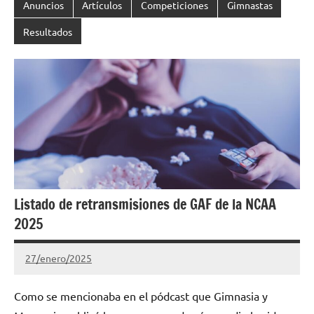
Anuncios
Artículos
Competiciones
Gimnastas
Resultados
Listado de retransmisiones de GAF de la NCAA
2025
27/enero/2025
Gimnastas.net
No
hay
Como se mencionaba en el pódcast que Gimnasia y
comentarios