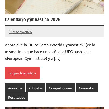
Calendario gimnástico 2026
01/enero/2026
Gimnastas.net
No
hay
Ahora que la FIG se llama «World Gymnastics» (en la
comentarios
misma línea que hace unos años la UEG pasó a ser
«European Gymnastics») y a […]
Seguir leyendo
Anuncios
Artículos
Competiciones
Gimnastas
Resultados