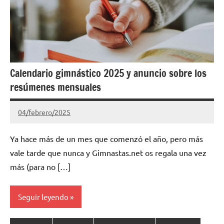
Calendario gimnástico 2025 y anuncio sobre los
resúmenes mensuales
04/febrero/2025
Gimnastas.net
No
hay
Ya hace más de un mes que comenzó el año, pero más
comentarios
vale tarde que nunca y Gimnastas.net os regala una vez
más (para no […]
Seguir leyendo