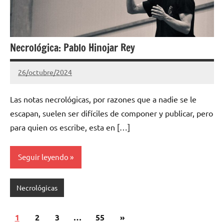
Necrológica: Pablo Hinojar Rey
26/octubre/2024
Gimnastas.net
No
hay
Las notas necrológicas, por razones que a nadie se le
comentarios
escapan, suelen ser difíciles de componer y publicar, pero
para quien os escribe, esta en […]
Seguir leyendo
Necrológicas
Paginación
Siguientes
1
2
3
…
55
»