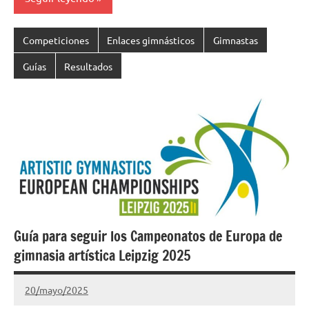
Competiciones
Enlaces gimnásticos
Gimnastas
Guías
Resultados
Guía para seguir los Campeonatos de Europa de
gimnasia artística Leipzig 2025
20/mayo/2025
Gimnastas.net
No