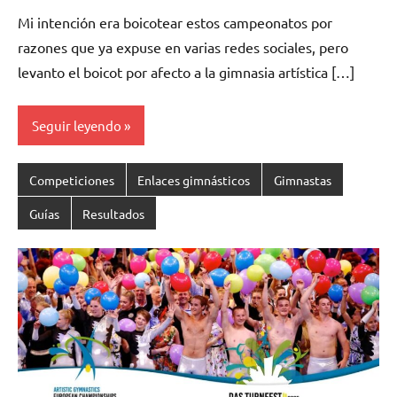
hay
Mi intención era boicotear estos campeonatos por
comentarios
razones que ya expuse en varias redes sociales, pero
levanto el boicot por afecto a la gimnasia artística […]
Seguir leyendo
Competiciones
Enlaces gimnásticos
Gimnastas
Guías
Resultados