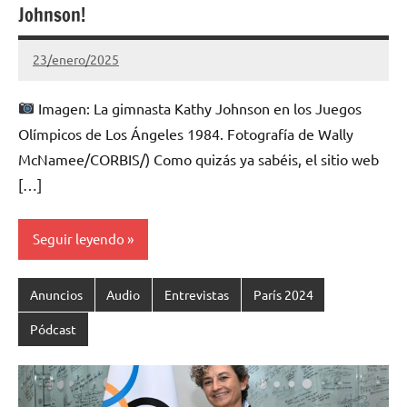
Johnson!
23/enero/2025
Gimnastas.net
No
hay
Imagen: La gimnasta Kathy Johnson en los Juegos
comentarios
Olímpicos de Los Ángeles 1984. Fotografía de Wally
McNamee/CORBIS/) Como quizás ya sabéis, el sitio web
[…]
Seguir leyendo
Anuncios
Audio
Entrevistas
París 2024
Pódcast