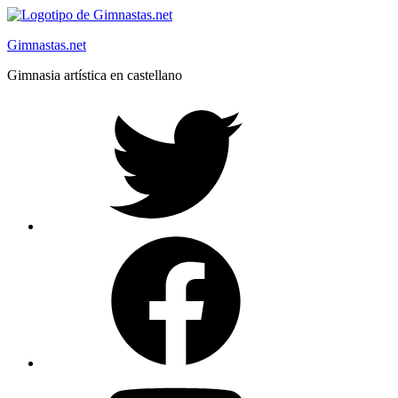
Saltar
al
Gimnastas.net
contenido
Gimnasia artística en castellano
Twitter
Facebook
YouTube