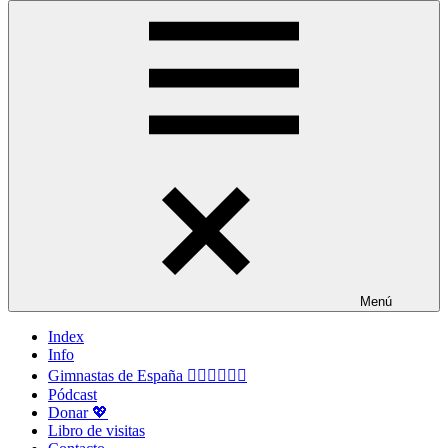
Menú
Index
Info
Gimnastas de España 🤸🏻‍♀️🤸🏽‍♂️
Pódcast
Donar 💖
Libro de visitas