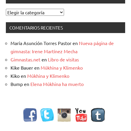
Categorías
COMENTARIOS RECIENTES
María Asunción Torres Pastor
en
Nueva página de
gimnasta: Irene Martínez Mecha
Gimnastas.net
en
Libro de visitas
Kike Bauer
en
Múkhina y Klimenko
Kiko
en
Múkhina y Klimenko
Bump
en
Elena Múkhina ha muerto