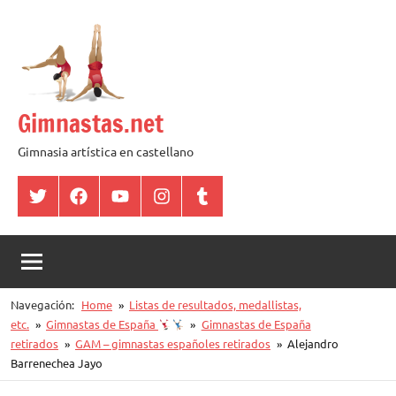
Saltar
al
contenido
Gimnastas.net
Gimnasia artística en castellano
Twitter
Facebook
YouTube
Instagram
Tumblr
Navegación:
Home
Listas de resultados, medallistas,
etc.
Gimnastas de España
Gimnastas de España
retirados
GAM – gimnastas españoles retirados
Alejandro
Barrenechea Jayo