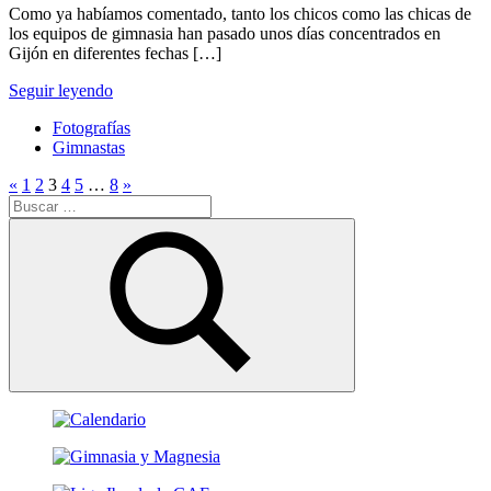
Como ya habíamos comentado, tanto los chicos como las chicas de
los equipos de gimnasia han pasado unos días concentrados en
Gijón en diferentes fechas […]
Seguir leyendo
Fotografías
Gimnastas
Paginación
Entradas
Siguientes
«
1
2
3
4
5
…
8
»
Buscar:
anteriores
entradas
de
entradas
Buscar