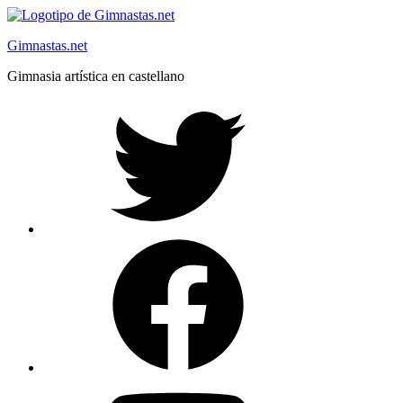
Saltar
al
Gimnastas.net
contenido
Gimnasia artística en castellano
Twitter
Facebook
YouTube