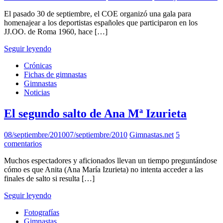
El pasado 30 de septiembre, el COE organizó una gala para
homenajear a los deportistas españoles que participaron en los
JJ.OO. de Roma 1960, hace […]
Seguir leyendo
Crónicas
Fichas de gimnastas
Gimnastas
Noticias
El segundo salto de Ana Mª Izurieta
08/septiembre/2010
07/septiembre/2010
Gimnastas.net
5
comentarios
Muchos espectadores y aficionados llevan un tiempo preguntándose
cómo es que Anita (Ana María Izurieta) no intenta acceder a las
finales de salto si resulta […]
Seguir leyendo
Fotografías
Gimnastas