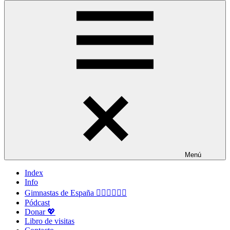
Menú
Index
Info
Gimnastas de España 🤸🏻‍♀️🤸🏽‍♂️
Pódcast
Donar 💖
Libro de visitas