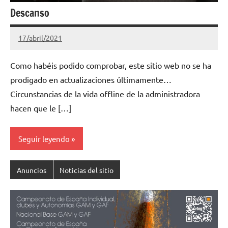
Descanso
17/abril/2021
Gimnastas.net
No
hay
Como habéis podido comprobar, este sitio web no se ha
comentarios
prodigado en actualizaciones últimamente…
Circunstancias de la vida offline de la administradora
hacen que le […]
Seguir leyendo
Anuncios
Noticias del sitio