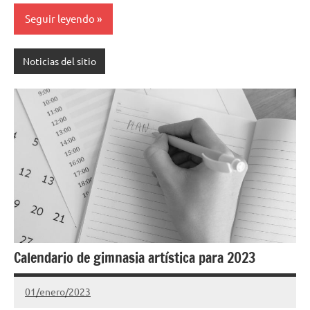
Seguir leyendo
Noticias del sitio
Calendario de gimnasia artística para 2023
01/enero/2023
Gimnastas.net
No