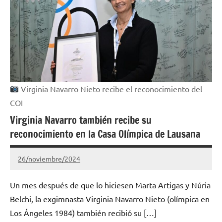
Virginia Navarro Nieto recibe el reconocimiento del
COI
Virginia Navarro también recibe su
reconocimiento en la Casa Olímpica de Lausana
26/noviembre/2024
Gimnastas.net
No
hay
Un mes después de que lo hiciesen Marta Artigas y Núria
comentarios
Belchi, la exgimnasta Virginia Navarro Nieto (olímpica en
Los Ángeles 1984) también recibió su […]