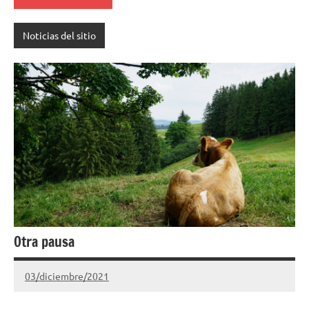
Noticias del sitio
Otra pausa
03/diciembre/2021
Gimnastas.net
No
hay