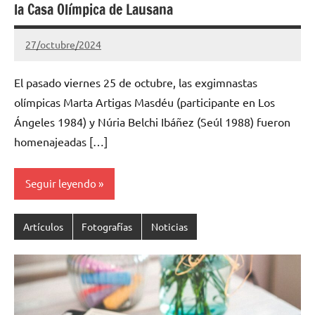
la Casa Olímpica de Lausana
27/octubre/2024
Gimnastas.net
No
hay
El pasado viernes 25 de octubre, las exgimnastas
comentarios
olímpicas Marta Artigas Masdéu (participante en Los
Ángeles 1984) y Núria Belchi Ibáñez (Seúl 1988) fueron
homenajeadas […]
Seguir leyendo
Artículos
Fotografías
Noticias