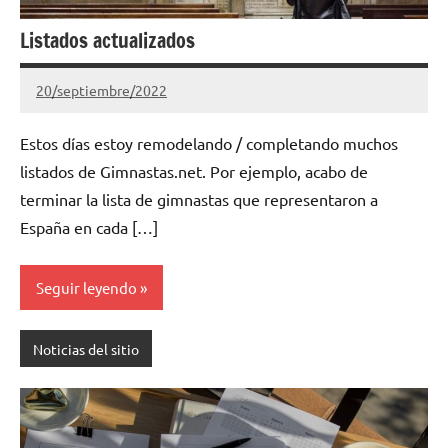
Listados actualizados
20/septiembre/2022
Gimnastas.net
No
hay
Estos días estoy remodelando / completando muchos
comentarios
listados de Gimnastas.net. Por ejemplo, acabo de
terminar la lista de gimnastas que representaron a
España en cada […]
Seguir leyendo
Noticias del sitio