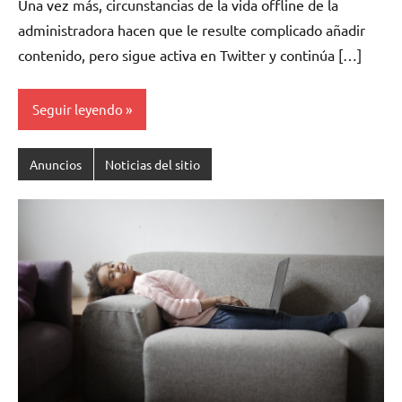
Una vez más, circunstancias de la vida offline de la
comentarios
administradora hacen que le resulte complicado añadir
contenido, pero sigue activa en Twitter y continúa […]
Seguir leyendo
Anuncios
Noticias del sitio