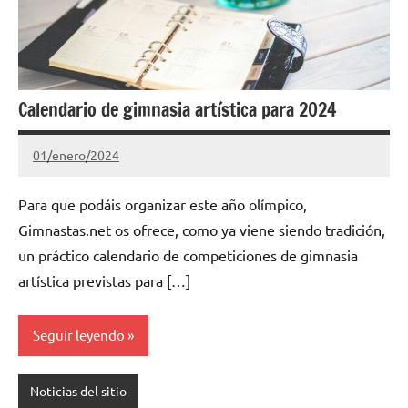
Calendario de gimnasia artística para 2024
01/enero/2024
Gimnastas.net
No
hay
Para que podáis organizar este año olímpico,
comentarios
Gimnastas.net os ofrece, como ya viene siendo tradición,
un práctico calendario de competiciones de gimnasia
artística previstas para […]
Seguir leyendo
Noticias del sitio