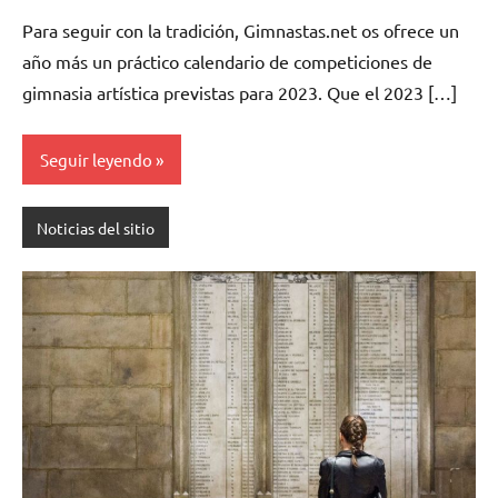
hay
Para seguir con la tradición, Gimnastas.net os ofrece un
comentarios
año más un práctico calendario de competiciones de
gimnasia artística previstas para 2023. Que el 2023 […]
Seguir leyendo
Noticias del sitio