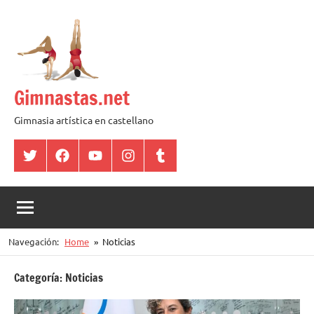
Saltar
al
contenido
Gimnastas.net
Gimnasia artística en castellano
Twitter
Facebook
YouTube
Instagram
Tumblr
Navegación:
Home
Noticias
Categoría:
Noticias