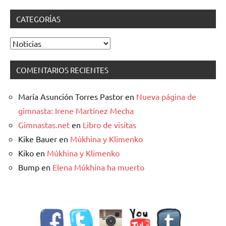
CATEGORÍAS
Categorías
COMENTARIOS RECIENTES
María Asunción Torres Pastor
en
Nueva página de
gimnasta: Irene Martínez Mecha
Gimnastas.net
en
Libro de visitas
Kike Bauer
en
Múkhina y Klimenko
Kiko
en
Múkhina y Klimenko
Bump
en
Elena Múkhina ha muerto