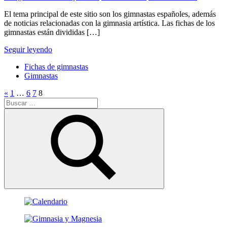
El tema principal de este sitio son los gimnastas españoles, además
de noticias relacionadas con la gimnasia artística. Las fichas de los
gimnastas están divididas […]
Seguir leyendo
Fichas de gimnastas
Gimnastas
Paginación
Entradas
«
1
…
6
7
8
Buscar:
anteriores
de
entradas
Buscar