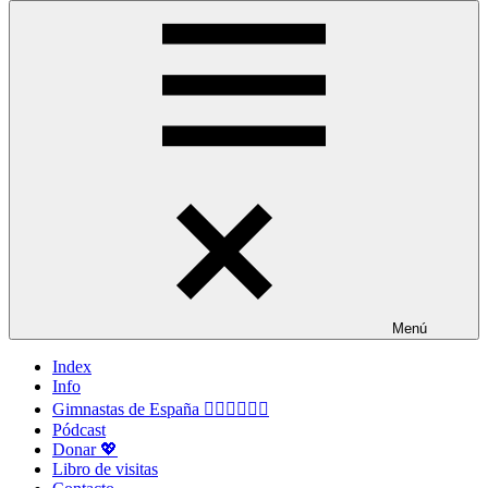
Menú
Index
Info
Gimnastas de España 🤸🏻‍♀️🤸🏽‍♂️
Pódcast
Donar 💖
Libro de visitas