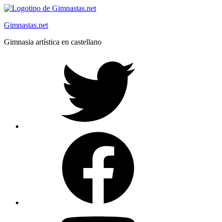
Saltar
al
Gimnastas.net
contenido
Gimnasia artística en castellano
Twitter
Facebook
YouTube