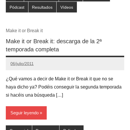
Pódcast
Resultados
Vídeos
Make it or Break it
Make it or Break it: descarga de la 2ª
temporada completa
06/julio/2011
Gimnastas.net
2
comentarios
¿Qué vamos a decir de Make it or Break it que no se
haya dicho ya? Podéis conseguir la segunda temporada
si hacéis una búsqueda […]
Seguir leyendo