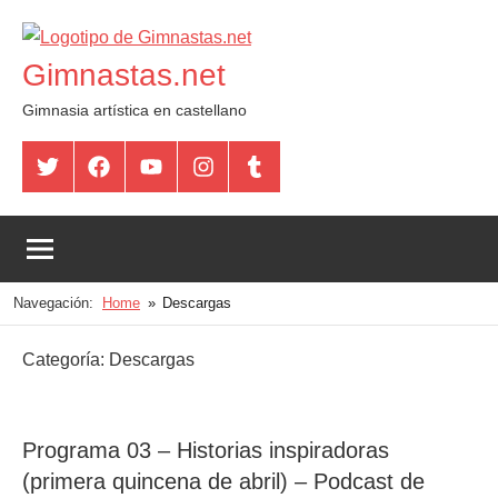
Saltar
al
Gimnastas.net
contenido
Gimnasia artística en castellano
Twitter
Facebook
YouTube
Instagram
Tumblr
Navegación:
Home
Descargas
Categoría:
Descargas
Programa 03 – Historias inspiradoras
(primera quincena de abril) – Podcast de