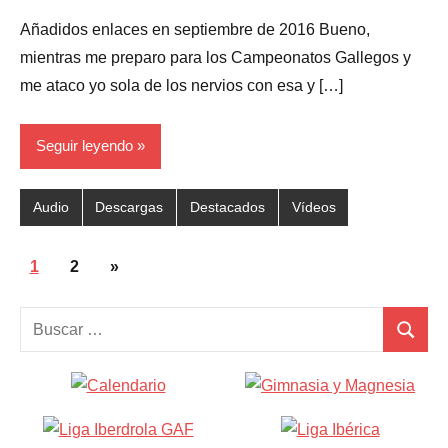
comentarios
Añadidos enlaces en septiembre de 2016 Bueno,
mientras me preparo para los Campeonatos Gallegos y
me ataco yo sola de los nervios con esa y […]
Seguir leyendo
Audio
Descargas
Destacados
Vídeos
Paginación
Siguientes
1
2
»
de
entradas
Buscar:
entradas
Buscar