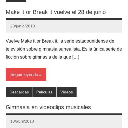
Make it or Break it vuelve el 28 de junio
23/junio/2010
Gimnastas.net
8
comentarios
Vuelve Make it or Break it, la serie estadounidense de
televisión sobre gimnasia surrealista. Es la única serie de
ficción sobre gimnasia de la que […]
Seguir leyendo
Descargas
Películas
Vídeos
Gimnasia en videoclips musicales
13/abril/2010
Gimnastas.net
2