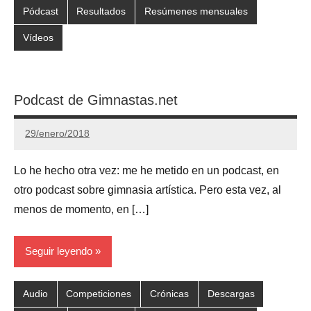
Pódcast
Resultados
Resúmenes mensuales
Vídeos
Podcast de Gimnastas.net
29/enero/2018
Gimnastas.net
1
comentario
Lo he hecho otra vez: me he metido en un podcast, en
otro podcast sobre gimnasia artística. Pero esta vez, al
menos de momento, en […]
Seguir leyendo
Audio
Competiciones
Crónicas
Descargas