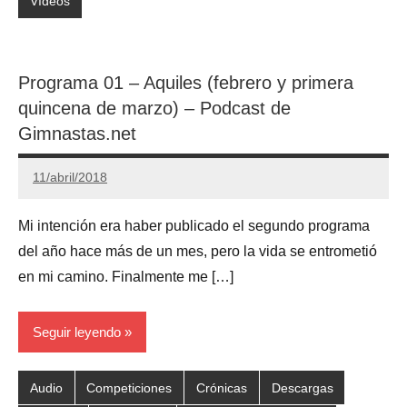
Vídeos
Programa 01 – Aquiles (febrero y primera
quincena de marzo) – Podcast de
Gimnastas.net
11/abril/2018
Gimnastas.net
No
hay
Mi intención era haber publicado el segundo programa
comentarios
del año hace más de un mes, pero la vida se entrometió
en mi camino. Finalmente me […]
Seguir leyendo
Audio
Competiciones
Crónicas
Descargas