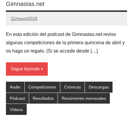
Gimnastas.net
11/mayo/2018
Gimnastas.net
No
hay
En esta edición del podcast de Gimnastas.net reviso
comentarios
algunas competiciones de la primera quincena de abril y
os hago un regalo. (Si se accede desde […]
Seguir leyendo
Audio
Competiciones
Crónicas
Descargas
Pódcast
Resultados
Resúmenes mensuales
Vídeos