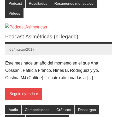
Pódcast
Resultados
Resúmenes mensuales
Vídeos
Podcast Asimétricas (el legado)
03/marzo/2017
Gimnastas.net
No
hay
Este mes hace un año del momento en el que Ana
comentarios
Cossani, Patricia Franco, Nines B. Rodríguez y yo,
Cristina MJ (Calítoe) —cuatro aficionadas a […]
Seguir leyendo
Audio
Competiciones
Crónicas
Descargas