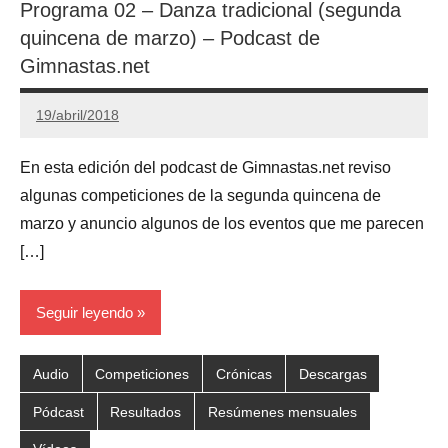
Programa 02 – Danza tradicional (segunda
quincena de marzo) – Podcast de
Gimnastas.net
19/abril/2018
Gimnastas.net
No
hay
En esta edición del podcast de Gimnastas.net reviso
comentarios
algunas competiciones de la segunda quincena de
marzo y anuncio algunos de los eventos que me parecen
[…]
Seguir leyendo
Audio
Competiciones
Crónicas
Descargas
Pódcast
Resultados
Resúmenes mensuales