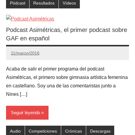
Pódcast
Resultados
Vídeos
Podcast Asimétricas, el primer podcast sobre
GAF en español
11/marzo/2016
Gimnastas.net
1
comentario
Acaba de salir el primer programa del podcast
Asimétricas, el primero sobre gimnasia artística femenina
en castellano. Soy una de las comentaristas junto a
Nines […]
Seguir leyendo
Audio
Competiciones
Crónicas
Descargas