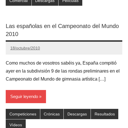
Comercial
Descargas
Películas
Las españolas en el Campeonato del Mundo
2010
18/octubre/2010
Gimnastas.net
2
comentarios
Como muchos de vosotros sabéis ya, España compitió
ayer en la subdivisión 9 de las rondas preliminares en el
Campeonato del Mundo de gimnasia artística […]
Seguir leyendo
Competiciones
Crónicas
Descargas
Resultados
Vídeos