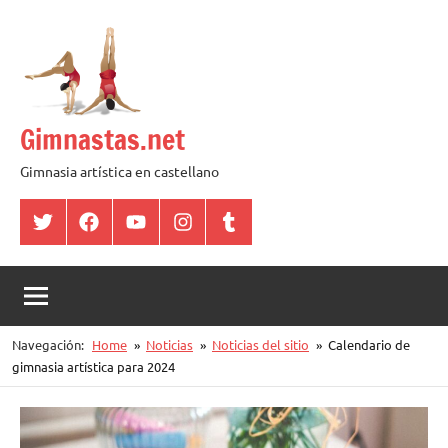
Saltar
al
contenido
Gimnastas.net
Gimnasia artística en castellano
Twitter
Facebook
YouTube
Instagram
Tumblr
Navegación:
Home
Noticias
Noticias del sitio
Calendario de
gimnasia artística para 2024