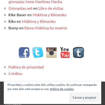
gimnasta: Irene Martínez Mecha
Gimnastas.net
en
Libro de visitas
Kike Bauer
en
Múkhina y Klimenko
Kiko
en
Múkhina y Klimenko
Bump
en
Elena Múkhina ha muerto
Política de privacidad
Créditos
Privacidad y cookies: este sitio utiliza cookies. Al continuar navegando
Esta obra es una producción de
Calítoe.:.
y se difunde bajo una
por este sitio web acepta su uso.
Política de cookies
licencia de Creative Commons Reconocimiento 4.0
Internacional
. Gestionado con
WordPress
. Diseño:
Dynamico de
ThemeZee.