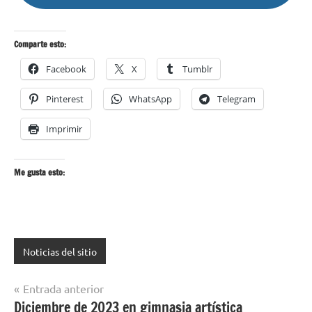
Comparte esto:
Facebook
X
Tumblr
Pinterest
WhatsApp
Telegram
Imprimir
Me gusta esto:
Noticias del sitio
Navegación
Entrada anterior
Diciembre de 2023 en gimnasia artística