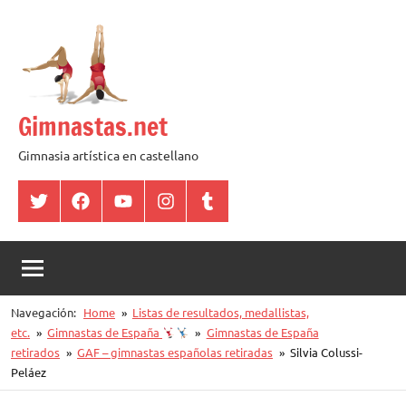
Saltar
al
contenido
Gimnastas.net
Gimnasia artística en castellano
Twitter
Facebook
YouTube
Instagram
Tumblr
Navegación:
Home
Listas de resultados, medallistas,
etc.
Gimnastas de España
Gimnastas de España
retirados
GAF – gimnastas españolas retiradas
Silvia Colussi-
Peláez