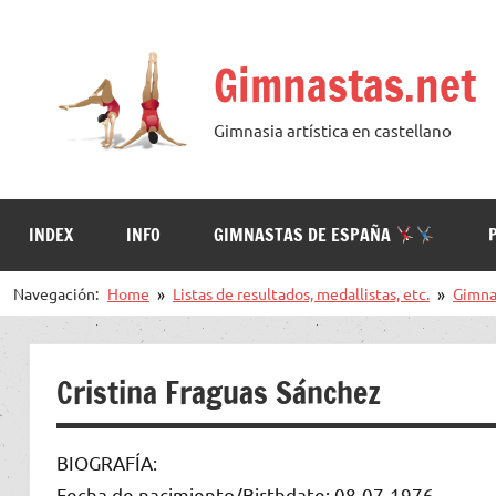
Saltar
al
Gimnastas.net
contenido
Gimnasia artística en castellano
INDEX
INFO
GIMNASTAS DE ESPAÑA
Navegación:
Home
Listas de resultados, medallistas, etc.
Gimna
Cristina Fraguas Sánchez
BIOGRAFÍA:
Fecha de nacimiento/Birthdate: 08-07-1976