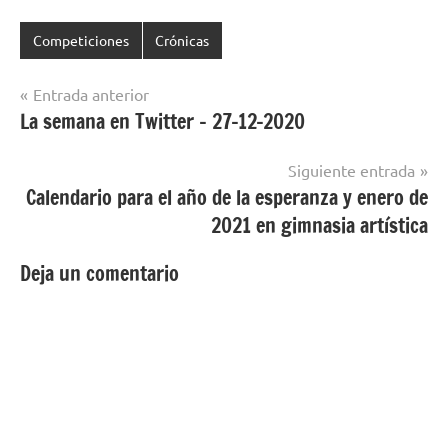
Competiciones
Crónicas
Navegación
Entrada anterior
La semana en Twitter – 27-12-2020
de
entradas
Siguiente entrada
Calendario para el año de la esperanza y enero de
2021 en gimnasia artística
Deja un comentario