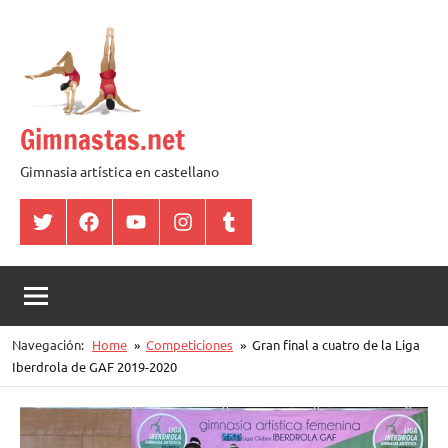
Saltar
al
contenido
Gimnastas.net
Gimnasia artística en castellano
Twitter
Facebook
YouTube
Instagram
Tumblr
Navegación:
Home
Competiciones
Gran final a cuatro de la Liga
Iberdrola de GAF 2019-2020