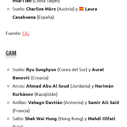
Hua-Tien
(China Taipéi)
Suelo:
Charlize Mörz
(Austria) y
Laura
Casabuena
(España)
Fuente:
FIG
GAM
Suelo:
Ryu Sunghyun
(Corea del Sur) y
Aurel
Benović
(Croacia)
Arcos:
Ahmad Abu Al Soud
(Jordania) y
Narimán
Kurbánov
(Kazajistán)
Anillas:
Vahagn Davtián
(Armenia) y
Samir Aït Saïd
(Francia)
Salto:
Shek Wai Hung
(Hong Kong) y
Mahdi Olfati
(Irán)