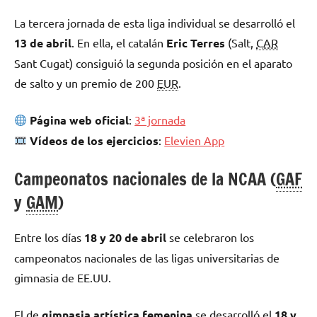
La tercera jornada de esta liga individual se desarrolló el
13 de abril
. En ella, el catalán
Eric Terres
(Salt,
CAR
Sant Cugat) consiguió la segunda posición en el aparato
de salto y un premio de 200
EUR
.
Página web oficial
:
3ª jornada
Vídeos de los ejercicios
:
Elevien App
Campeonatos nacionales de la NCAA (
GAF
y
GAM
)
Entre los días
18 y 20 de abril
se celebraron los
campeonatos nacionales de las ligas universitarias de
gimnasia de EE.UU.
El de
gimnasia artística femenina
se desarrolló el
18 y