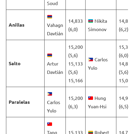
Soud
14,833
Nikita
14,800
Anillas
Vahagn
(6,0)
Símonov
(6,2)
Davtián
15,200
15,333
(5,6)
(6,0)
Carlos
Salto
Artur
15,133
14,800
Yulo
Davtián
(5,6)
(5,6)
15,166
15,066
15,200
Hung
14,966
Paralelas
Carlos
(6,3)
Yuan-Hsi
(6,5)
Yulo
Tang
15,133
Robert
14,700