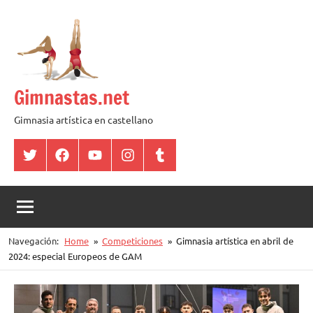
Saltar
al
contenido
Gimnastas.net
Gimnasia artística en castellano
Twitter
Facebook
YouTube
Instagram
Tumblr
Navegación:
Home
Competiciones
Gimnasia artística en abril de
2024: especial Europeos de GAM