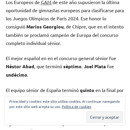
Los Europeos de
GAM
de este año supusieron la última
oportunidad de gimnastas europeos para clasificarse para
los Juegos Olímpicos de París 2024. Ese honor lo
consiguió
Marios Georgiou
, de Chipre, que en el intento
también se proclamó campeón de Europa del concurso
completo individual sénior.
El mejor español en en el concurso general sénior fue
Néstor Abad
, que terminó
sèptimo
.
Joel Plata
fue
undécimo
.
El equipo sénior de España terminó
quinto
en la final por
equipos después de haber quedado
tercero
en la
Privacidad y cookies: este sitio utiliza cookies. Al continuar navegando
calificación. En esa final, consiguió el oro el equipo de
por este sitio web acepta su uso.
Política de cookies
Ucrania
, que acudía al campeonato con sus grandes
figuras del momento. A muy corta distancia se quedó