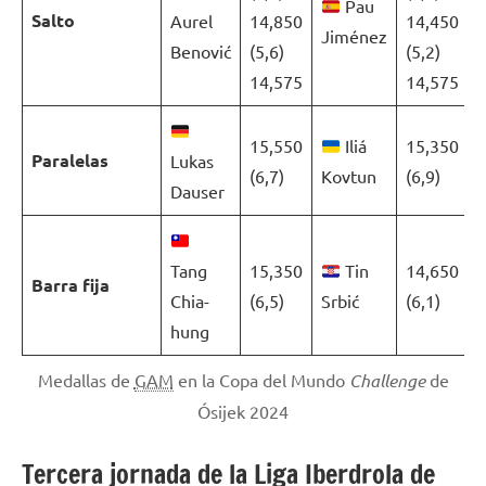
Pau
Salto
Aurel
14,850
14,450
Jiménez
Benović
(5,6)
(5,2)
14,575
14,575
15,550
Iliá
15,350
Paralelas
Lukas
(6,7)
Kovtun
(6,9)
S
Dauser
Tang
15,350
Tin
14,650
Barra fija
Chia-
(6,5)
Srbić
(6,1)
M
hung
Medallas de
GAM
en la Copa del Mundo
Challenge
de
Ósijek 2024
Tercera jornada de la Liga Iberdrola de