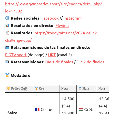
https://www.gymnastics.sport/site/events/detail.php?
id=17502
Redes sociales
:
Facebook
//
Instagram
Resultados en directo
:
Elevien
Resultados
:
https://thegymter.net/2024-osijek-
challenge-cup/
Retransmisiones de las finales en directo
:
FIGTV.sport
(de pago) /
HRT
(canal 2)
Retransmisiones
:
Día 1 de finales
/
Día 2 de finales
Medallero
:
Podios
GAF
Oro
Nota
Plata
Nota
14,500
13,366
(5,4)
(4,4)
Coline
Gréta
Salto
12,900
12,933