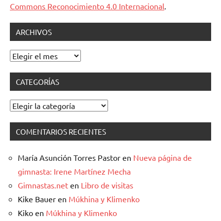
Commons Reconocimiento 4.0 Internacional
.
ARCHIVOS
Archivos
CATEGORÍAS
Categorías
COMENTARIOS RECIENTES
María Asunción Torres Pastor
en
Nueva página de
gimnasta: Irene Martínez Mecha
Gimnastas.net
en
Libro de visitas
Kike Bauer
en
Múkhina y Klimenko
Kiko
en
Múkhina y Klimenko