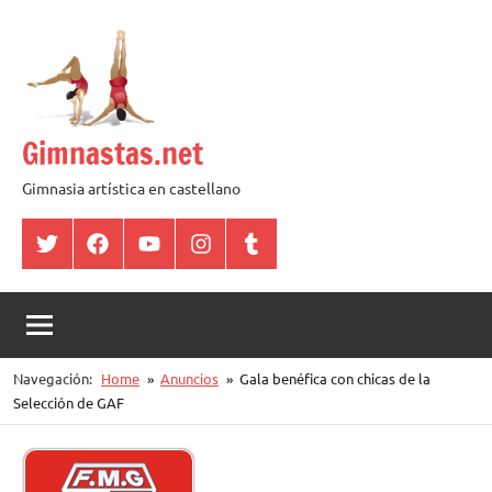
Saltar
al
contenido
Gimnastas.net
Gimnasia artística en castellano
Twitter
Facebook
YouTube
Instagram
Tumblr
Navegación:
Home
Anuncios
Gala benéfica con chicas de la
Selección de GAF