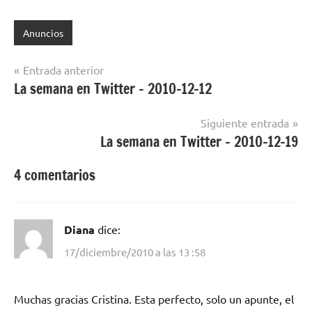
digital se había perdido en
el gran cataclismo de mi
disco duro externo. Entre
Anuncios
las joyitas que se…
Navegación
Entrada anterior
La semana en Twitter – 2010-12-12
de
entradas
Siguiente entrada
La semana en Twitter – 2010-12-19
4 comentarios
Diana
dice:
17/diciembre/2010 a las 13 :58
Muchas gracias Cristina. Esta perfecto, solo un apunte, el