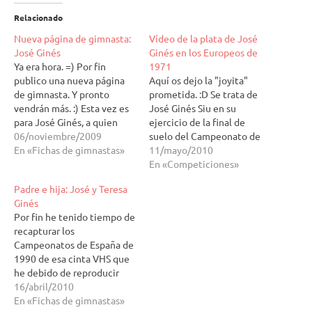
Relacionado
Nueva página de gimnasta:
Vídeo de la plata de José
José Ginés
Ginés en los Europeos de
Ya era hora. =) Por fin
1971
publico una nueva página
Aquí os dejo la "joyita"
de gimnasta. Y pronto
prometida. :D Se trata de
vendrán más. :) Esta vez es
José Ginés Siu en su
para José Ginés, a quien
ejercicio de la final de
tuve el placer de conocer
06/noviembre/2009
suelo del Campeonato de
durante el pasado
En «Fichas de gimnastas»
Europa celebrado en el
11/mayo/2010
Campeonato de España de
Palacio de Deportes de
En «Competiciones»
selecciones y Copa de
Madrid (hoy destruido) en
Padre e hija: José y Teresa
España Mapfre de
1971. Este ejercicio le
Ginés
trampolín en Pontevedra.
ayudó a ganar la plata con
Por fin he tenido tiempo de
José Ginés fue…
un total de 18,75…
recapturar los
Campeonatos de España de
1990 de esa cinta VHS que
he debido de reproducir
unos 2 millones de veces y
16/abril/2010
cuya copia en formato
En «Fichas de gimnastas»