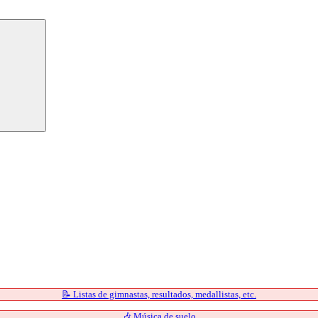
📝 Listas de gimnastas, resultados, medallistas, etc.
🎶 Música de suelo