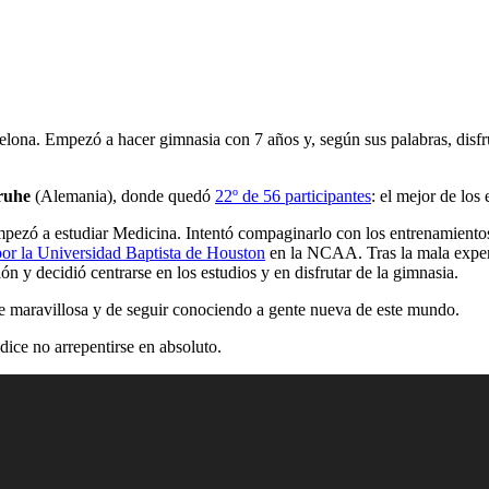
ona. Empezó a hacer gimnasia con 7 años y, según sus palabras, disfrut
ruhe
(Alemania), donde quedó
22º de 56 participantes
: el mejor de los
pezó a estudiar Medicina. Intentó compaginarlo con los entrenamientos, 
por la Universidad Baptista de Houston
en la NCAA. Tras la mala experi
ón y decidió centrarse en los estudios y en disfrutar de la gimnasia.
e maravillosa y de seguir conociendo a gente nueva de este mundo.
dice no arrepentirse en absoluto.