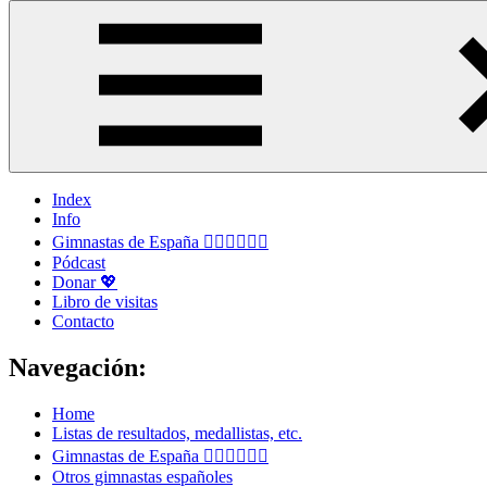
Index
Info
Gimnastas de España 🤸🏻‍♀️🤸🏽‍♂️
Pódcast
Donar 💖
Libro de visitas
Contacto
Navegación:
Home
Listas de resultados, medallistas, etc.
Gimnastas de España 🤸🏻‍♀️🤸🏽‍♂️
Otros gimnastas españoles