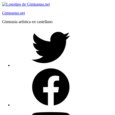
Saltar
al
Gimnastas.net
contenido
Gimnasia artística en castellano
Twitter
Facebook
YouTube